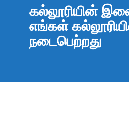
கல்லூரியின் இளை
எங்கள் கல்லூரியி
நடைபெற்றது