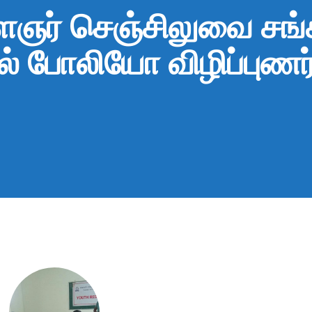
ஞர் செஞ்சிலுவை சங்கம
ல் போலியோ விழிப்புணர்