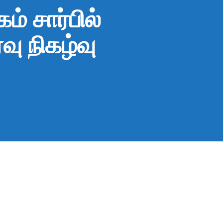
் சார்பில்
வு நிகழ்வு