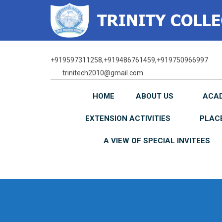
Skip
to
content
+919597311258,+919486761459,+919750966997
trinitech2010@gmail.com
HOME
ABOUT US
ACA
EXTENSION ACTIVITIES
PLAC
A VIEW OF SPECIAL INVITEES